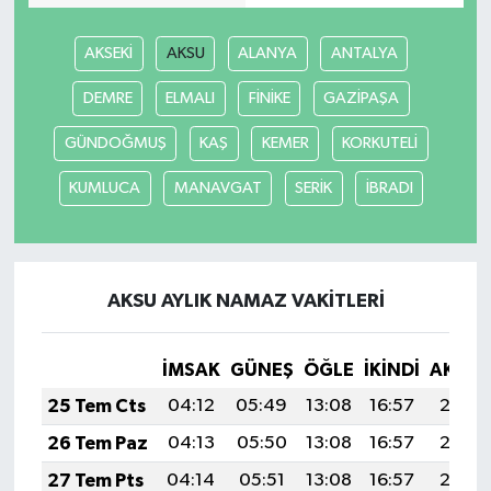
AKSEKİ
AKSU
ALANYA
ANTALYA
DEMRE
ELMALI
FİNİKE
GAZİPAŞA
GÜNDOĞMUŞ
KAŞ
KEMER
KORKUTELİ
KUMLUCA
MANAVGAT
SERİK
İBRADI
AKSU AYLIK NAMAZ VAKITLERI
İMSAK
GÜNEŞ
ÖĞLE
İKINDI
AKŞA
25 Tem Cts
04:12
05:49
13:08
16:57
20:17
26 Tem Paz
04:13
05:50
13:08
16:57
20:17
27 Tem Pts
04:14
05:51
13:08
16:57
20:16