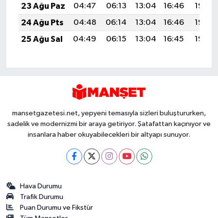
23 Ağu Paz
04:47
06:13
13:04
16:46
19:46
24 Ağu Pts
04:48
06:14
13:04
16:46
19:45
25 Ağu Sal
04:49
06:15
13:04
16:45
19:43
mansetgazetesi.net, yepyeni temasıyla sizleri buluştururken,
sadelik ve modernizmi bir araya getiriyor. Şatafattan kaçınıyor ve
insanlara haber okuyabilecekleri bir altyapı sunuyor.
Hava Durumu
Trafik Durumu
Puan Durumu ve Fikstür