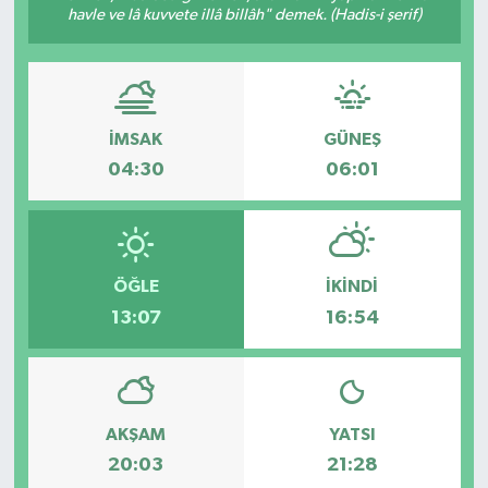
havle ve lâ kuvvete illâ billâh" demek. (Hadis-i şerif)
İMSAK
GÜNEŞ
04:30
06:01
ÖĞLE
İKINDI
13:07
16:54
AKŞAM
YATSI
20:03
21:28