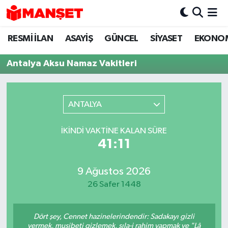
RESMİ İLAN
ASAYİŞ
GÜNCEL
SİYASET
EKONO
Hava Durumu
Antalya Aksu Namaz Vakitleri
Trafik Durumu
Süper Lig Puan Durumu ve Fikstür
ANTALYA
Tüm Manşetler
İKINDI VAKTINE KALAN SÜRE
41:11
Son Dakika Haberleri
Haber Arşivi
9 Ağustos 2026
26 Safer 1448
Dört şey, Cennet hazinelerindendir: Sadakayı gizli
vermek, musibeti gizlemek, sıla-i rahim yapmak ve "Lâ