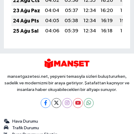
22 Ağu Cts
04:02
05:36
12:35
16:20
19:23
23 Ağu Paz
04:04
05:37
12:34
16:20
19:21
24 Ağu Pts
04:05
05:38
12:34
16:19
19:20
25 Ağu Sal
04:06
05:39
12:34
16:18
19:18
mansetgazetesi.net, yepyeni temasıyla sizleri buluştururken,
sadelik ve modernizmi bir araya getiriyor. Şatafattan kaçınıyor ve
insanlara haber okuyabilecekleri bir altyapı sunuyor.
Hava Durumu
Trafik Durumu