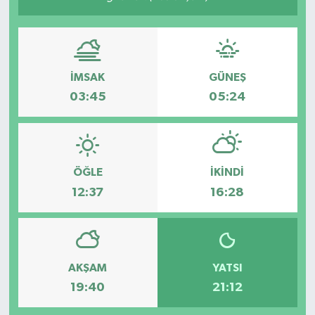
İMSAK
GÜNEŞ
03:45
05:24
ÖĞLE
İKINDI
12:37
16:28
AKŞAM
YATSI
19:40
21:12