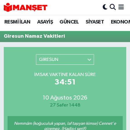
RESMİ İLAN
ASAYİŞ
GÜNCEL
SİYASET
EKONO
Hava Durumu
Giresun Namaz Vakitleri
Trafik Durumu
Süper Lig Puan Durumu ve Fikstür
GİRESUN
Tüm Manşetler
İMSAK VAKTINE KALAN SÜRE
34:51
Son Dakika Haberleri
Haber Arşivi
10 Ağustos 2026
27 Safer 1448
Nemmâm (koğuculuk yapan, laf taşıyan kimse) Cennet'e
giremez. (Hadis-i şerif)