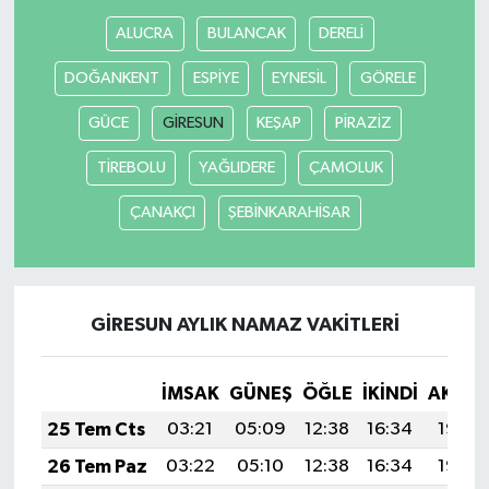
ALUCRA
BULANCAK
DERELİ
DOĞANKENT
ESPİYE
EYNESİL
GÖRELE
GÜCE
GİRESUN
KEŞAP
PİRAZİZ
TİREBOLU
YAĞLIDERE
ÇAMOLUK
ÇANAKÇI
ŞEBİNKARAHİSAR
GİRESUN AYLIK NAMAZ VAKITLERI
İMSAK
GÜNEŞ
ÖĞLE
İKINDI
AKŞA
25 Tem Cts
03:21
05:09
12:38
16:34
19:57
26 Tem Paz
03:22
05:10
12:38
16:34
19:56